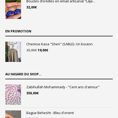
Boucles d’oreilles en émail artisanal "Lâje...
32,00
€
EN PROMOTION
Chemise Kasa "Shen" (SABLE)- Un bouton
Le
Le
25,00
€
19,00
€
prix
prix
initial
actuel
était :
est :
25,00€.
19,00€.
AU HASARD DU SHOP…
Zabihullah Mohammady - "Cent ans d'amour"
350,00
€
Bague Behesht - Bleu d'orient