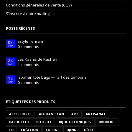
Conditions générales de vente (CGV)
S’inscrire à notre mailing-list
POSTS RÉCENTS
Estyle Tehrani
08
0 comments
FÉV
Les Kashis de Kashan
22
1 comments
JAN
Ispahan tote bags — l’art des tampons!
12
0 comments
SEP
ETIQUETTES DES PRODUITS
ACCESSOIRES
AFGHANISTAN
ART
ARTISANAT
BALOUTCHI
BEHESHT
BIJOUX ETHNIQUES
BRODERIE
CD
CRÉATION
CUISINE
DJINN
DÉCO