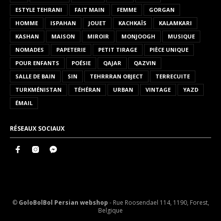
ESTYLE TEHRANI
FAIT MAIN
FEMME
GORGAN
HOMME
ISPAHAN
JOUET
KACHKAÏS
KALAMKARI
KASHAN
MAISON
MIROIR
MONJOOGH
MUSIQUE
NOMADES
PAPETERIE
PETIT TIRAGE
PIÈCE UNIQUE
POUR ENFANTS
POÉSIE
QAJAR
QAZVIN
SALLE DE BAIN
SIN
TEHRRRAN OBJECT
TERRECUITE
TURKMÉNISTAN
TÉHÉRAN
URBAN
VINTAGE
YAZD
ÉMAIL
RÉSEAUX SOCIAUX
©
GoloBolBol Persian webshop
- Rue Roosendael 114, 1190, Forest,
Belgique