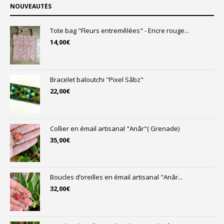
NOUVEAUTÉS
Tote bag "Fleurs entremêlées" - Encre rouge...
14,00
€
Bracelet baloutchi "Pixel Sâbz"
22,00
€
Collier en émail artisanal "Anâr"( Grenade)
35,00
€
Boucles d’oreilles en émail artisanal "Anâr...
32,00
€