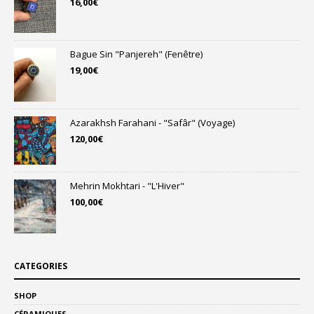
16,00
€
Bague Sin "Panjereh" (Fenêtre)
19,00
€
Azarakhsh Farahani - "Safâr" (Voyage)
120,00
€
Mehrin Mokhtari - "L'Hiver"
100,00
€
CATEGORIES
SHOP
CÉRAMIQUES