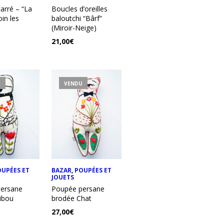
arré – “La
Boucles d’oreilles
oin les
baloutchi “Bârf”
(Miroir-Neige)
21,00
€
U
VENDU
OUPÉES ET
BAZAR
,
POUPÉES ET
JOUETS
ersane
Poupée persane
ibou
brodée Chat
27,00
€