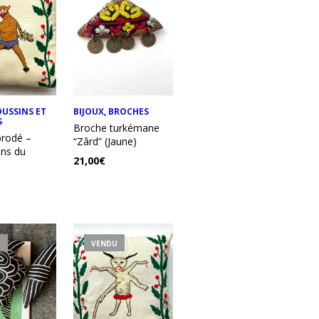
USSINS ET
BIJOUX
,
BROCHES
S
Broche turkémane
brodé –
“Zârd” (Jaune)
ins du
21,00
€
U
VENDU