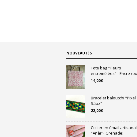
NOUVEAUTÉS
Tote bag "Fleurs
entremêlées" - Encre rou
14,00
€
Bracelet baloutchi "Pixel
Sâbz"
22,00
€
Collier en émail artisanal
"Anâr"( Grenade)