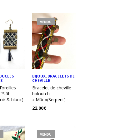
VENDU
OUCLES
BIJOUX
,
BRACELETS DE
ES
CHEVILLE
’oreilles
Bracelet de cheville
 “Siâh
baloutchi
Noir & blanc)
« Mâr »(Serpent)
22,00
€
U
VENDU