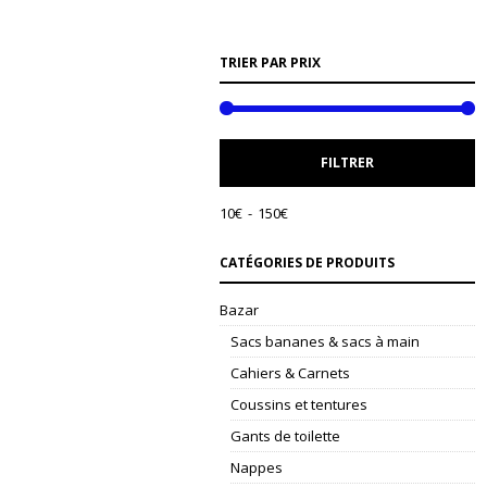
TRIER PAR PRIX
P
P
FILTRER
M
M
10€
150€
CATÉGORIES DE PRODUITS
Bazar
Sacs bananes & sacs à main
Cahiers & Carnets
Coussins et tentures
Gants de toilette
Nappes