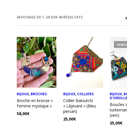
TRIÉ
AFFICHAGE DE 1–28 SUR 40 RÉSULTATS
DU
PLUS
RÉCENT
AU
PLUS
RIX
RIX
ANCIEN
VEND
IN
AX
BIJOUX
,
BROCHES
BIJOUX
,
COLLIERS
BIJOUX
,
B
D'OREILL
Broche en bronze «
Collier Baloutchi
Boucles d
Femme mystique »
« Lâjevard » (Bleu
turkeman
persan)
58,00
€
(vert)
25,00
€
25,00
€