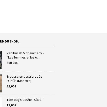
ARD DU SHOP…
Zabihullah Mohammady -
"Les femmes et les o...
500,00
€
Trousse en tissu brodée
"Ghûl" (Monstre)
29,00
€
Tote bag Gooshe "Sâbz"
12,00
€