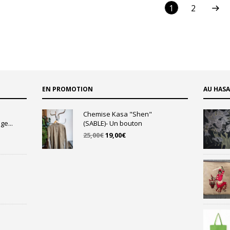
1
2
EN PROMOTION
AU HAS
Chemise Kasa "Shen"
ge...
(SABLE)- Un bouton
Le
Le
25,00
€
19,00
€
prix
prix
initial
actuel
était :
est :
25,00€.
19,00€.