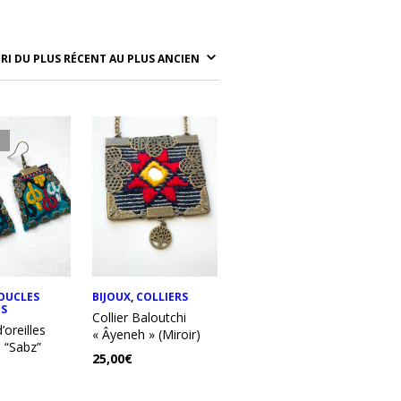
U
OUCLES
BIJOUX
,
COLLIERS
ES
Collier Baloutchi
’oreilles
« Âyeneh » (Miroir)
 “Sabz”
25,00
€