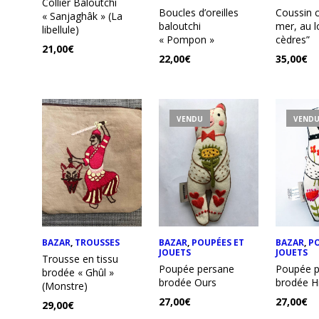
Collier Baloutchi
Boucles d’oreilles
Coussin c
« Sanjaghâk » (La
baloutchi
mer, au l
libellule)
« Pompon »
cèdres”
21,00
€
22,00
€
35,00
€
VENDU
VEND
BAZAR
,
TROUSSES
BAZAR
,
POUPÉES ET
BAZAR
,
P
JOUETS
JOUETS
Trousse en tissu
Poupée persane
Poupée p
brodée « Ghûl »
brodée Ours
brodée H
(Monstre)
27,00
€
27,00
€
29,00
€