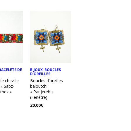
RACELETS DE
BIJOUX
,
BOUCLES
D'OREILLES
de cheville
Boucles d’oreilles
 « Sabz-
baloutchi
rmez »
« Panjereh »
(Fenêtre)
20,00
€