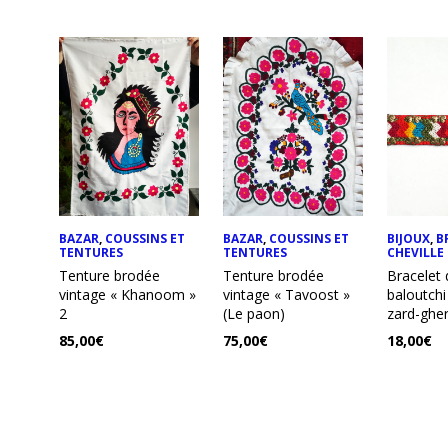
BAZAR
,
COUSSINS ET
BAZAR
,
COUSSINS ET
BIJOUX
,
B
TENTURES
TENTURES
CHEVILLE
Tenture brodée
Tenture brodée
Bracelet 
vintage « Khanoom »
vintage « Tavoost »
baloutchi
2
(Le paon)
zard-ghe
85,00
€
75,00
€
18,00
€