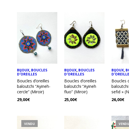
BIJOUX
,
BOUCLES
BIJOUX
,
BOUCLES
BIJOUX
,
B
D'OREILLES
D'OREILLES
D'OREILL
Boucles d’oreilles
Boucles d’oreilles
Boucles d
baloutchi “Ayineh-
baloutchi “Ayineh
baloutchi
cercle” (Miroir)
fluo” (Miroir)
sefid » (
29,00
€
25,00
€
26,00
€
VENDU
VEND