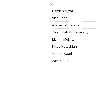
Art
Haydeh Ayyazi
Vida Dena
Azarakhsh Farahani
Zabihullah Mohammady
Mehrin Mokhtari
Nikoo Nateghian
Yazdan Saadi
Zam Zadeh