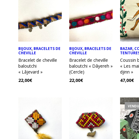
BIJOUX
,
BRACELETS DE
BIJOUX
,
BRACELETS DE
BAZAR
,
CO
CHEVILLE
CHEVILLE
TENTURE
Bracelet de cheville
Bracelet de cheville
Coussin 
baloutchi
baloutchi « Dâyereh »
« Les ma
« Lâjevard »
(Cercle)
djinn »
22,00
€
22,00
€
47,00
€
VEND