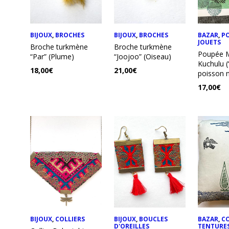
BIJOUX
,
BROCHES
BIJOUX
,
BROCHES
BAZAR
,
P
JOUETS
Broche turkmène
Broche turkmène
Poupée M
“Par” (Plume)
“Joojoo” (Oiseau)
Kuchulu (
18,00
€
21,00
€
poisson n
17,00
€
BIJOUX
,
COLLIERS
BIJOUX
,
BOUCLES
BAZAR
,
CO
D'OREILLES
TENTURE