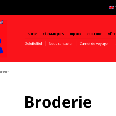
SHOP
CÉRAMIQUES
BIJOUX
CULTURE
VÊT
GoloBolBol
Nous contacter
Carnet de voyage
ERIE”
Broderie