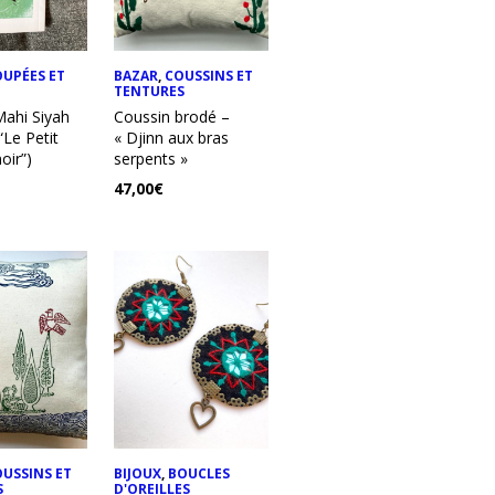
OUPÉES ET
BAZAR
,
COUSSINS ET
TENTURES
ahi Siyah
Coussin brodé –
“Le Petit
« Djinn aux bras
oir”)
serpents »
47,00
€
USSINS ET
BIJOUX
,
BOUCLES
S
D'OREILLES