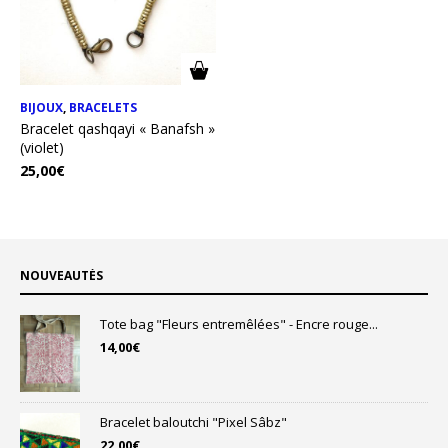
BIJOUX
,
BRACELETS
Bracelet qashqayi « Banafsh »
(violet)
25,00
€
NOUVEAUTÉS
Tote bag "Fleurs entremêlées" - Encre rouge...
14,00
€
Bracelet baloutchi "Pixel Sâbz"
22,00
€