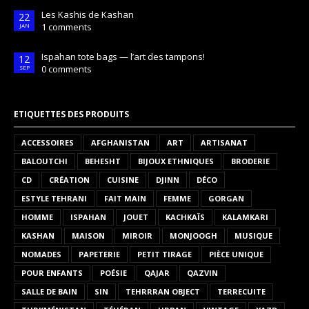
Les Kashis de Kashan
22
1 comments
JAN
Ispahan tote bags — l’art des tampons!
12
0 comments
SEP
ETIQUETTES DES PRODUITS
ACCESSOIRES
AFGHANISTAN
ART
ARTISANAT
BALOUTCHI
BEHESHT
BIJOUX ETHNIQUES
BRODERIE
CD
CRÉATION
CUISINE
DJINN
DÉCO
ESTYLE TEHRANI
FAIT MAIN
FEMME
GORGAN
HOMME
ISPAHAN
JOUET
KACHKAÏS
KALAMKARI
KASHAN
MAISON
MIROIR
MONJOOGH
MUSIQUE
NOMADES
PAPETERIE
PETIT TIRAGE
PIÈCE UNIQUE
POUR ENFANTS
POÉSIE
QAJAR
QAZVIN
SALLE DE BAIN
SIN
TEHRRRAN OBJECT
TERRECUITE