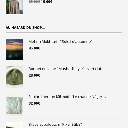
Le
Le
25,00
€
19,00
€
prix
prix
initial
actuel
était :
est :
25,00€.
19,00€.
AU HASARD DU SHOP…
Mehrin Mokhtari - "Soleil d'automne"
85,00
€
Bonnet en laine "Mashadi style" - vert clai...
28,00
€
Foulard persan Mil motif "Le chat de Nâṣer-...
32,00
€
Bracelet baloutchi "Pixel Sâbz"