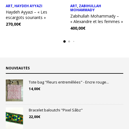
ART
,
HAYDEH AYYAZI
ART
,
ZABIHULLAH
MOHAMMADY
Haydeh Ayyazi – « Les
Zabihullah Mohammady –
escargots souriants »
« Alexandre et les femmes »
270,00
€
400,00
€
NOUVEAUTÉS
Tote bag "Fleurs entremêlées" - Encre rouge...
14,00
€
Bracelet baloutchi "Pixel Sâbz"
22,00
€