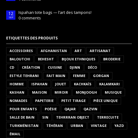
Ispahan tote bags — l’art des tampons!
12
0 comments
SEP
ETIQUETTES DES PRODUITS
ACCESSOIRES
AFGHANISTAN
ART
ARTISANAT
BALOUTCHI
BEHESHT
BIJOUX ETHNIQUES
BRODERIE
CD
CRÉATION
CUISINE
DJINN
DÉCO
ESTYLE TEHRANI
FAIT MAIN
FEMME
GORGAN
HOMME
ISPAHAN
JOUET
KACHKAÏS
KALAMKARI
KASHAN
MAISON
MIROIR
MONJOOGH
MUSIQUE
NOMADES
PAPETERIE
PETIT TIRAGE
PIÈCE UNIQUE
POUR ENFANTS
POÉSIE
QAJAR
QAZVIN
SALLE DE BAIN
SIN
TEHRRRAN OBJECT
TERRECUITE
TURKMÉNISTAN
TÉHÉRAN
URBAN
VINTAGE
YAZD
ÉMAIL