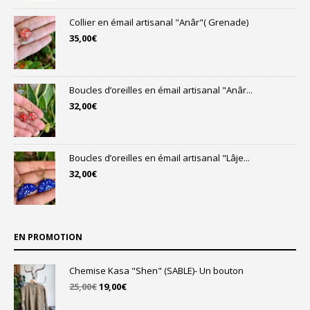
Collier en émail artisanal "Anâr"( Grenade)
35,00
€
Boucles d’oreilles en émail artisanal "Anâr...
32,00
€
Boucles d’oreilles en émail artisanal "Lâje...
32,00
€
EN PROMOTION
Chemise Kasa "Shen" (SABLE)- Un bouton
Le
Le
25,00
€
19,00
€
prix
prix