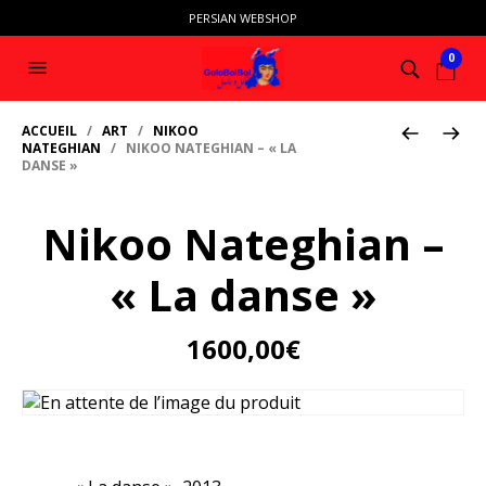
PERSIAN WEBSHOP
0
ACCUEIL
/
ART
/
NIKOO
NATEGHIAN
/ NIKOO NATEGHIAN – « LA
DANSE »
Nikoo Nateghian –
« La danse »
1600,00
€