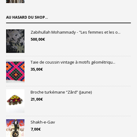
initial
actuel
était :
est :
25,00€.
19,00€.
AU HASARD DU SHOP…
Zabihullah Mohammady - "Les femmes et les o...
500,00
€
Taie de coussin vintage à motifs géométriqu...
35,00
€
Broche turkémane “Zârd” (Jaune)
21,00
€
Shakh-e-Gav
7,00
€