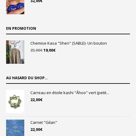
32,00
€
EN PROMOTION
Chemise Kasa "Shen" (SABLE)- Un bouton
Le
Le
25,00
€
19,00
€
prix
prix
initial
actuel
était :
est :
25,00€.
19,00€.
AU HASARD DU SHOP…
Carreau en étoile kashi "Âhoo" vert (petit...
22,00
€
Carnet "Gilan"
22,00
€