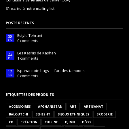
Conditions générales de vente (CGV)
S’inscrire à notre mailing-list
POSTS RÉCENTS
Estyle Tehrani
08
0 comments
FÉV
Les Kashis de Kashan
22
1 comments
JAN
Ispahan tote bags — l’art des tampons!
12
0 comments
SEP
ETIQUETTES DES PRODUITS
ACCESSOIRES
AFGHANISTAN
ART
ARTISANAT
BALOUTCHI
BEHESHT
BIJOUX ETHNIQUES
BRODERIE
CD
CRÉATION
CUISINE
DJINN
DÉCO