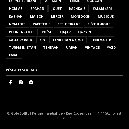
ESTYLE TEHRANI
FAIT MAIN
FEMME
GORGAN
HOMME
ISPAHAN
JOUET
KACHKAÏS
KALAMKARI
KASHAN
MAISON
MIROIR
MONJOOGH
MUSIQUE
NOMADES
PAPETERIE
PETIT TIRAGE
PIÈCE UNIQUE
POUR ENFANTS
POÉSIE
QAJAR
QAZVIN
SALLE DE BAIN
SIN
TEHRRRAN OBJECT
TERRECUITE
TURKMÉNISTAN
TÉHÉRAN
URBAN
VINTAGE
YAZD
ÉMAIL
RÉSEAUX SOCIAUX
©
GoloBolBol Persian webshop
- Rue Roosendael 114, 1190, Forest,
Belgique