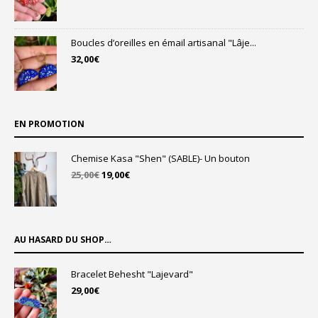
Boucles d’oreilles en émail artisanal "Lâje...
32,00
€
EN PROMOTION
Chemise Kasa "Shen" (SABLE)- Un bouton
Le
Le
25,00
€
19,00
€
prix
prix
initial
actuel
était :
est :
25,00€.
19,00€.
AU HASARD DU SHOP…
Bracelet Behesht "Lajevard"
29,00
€