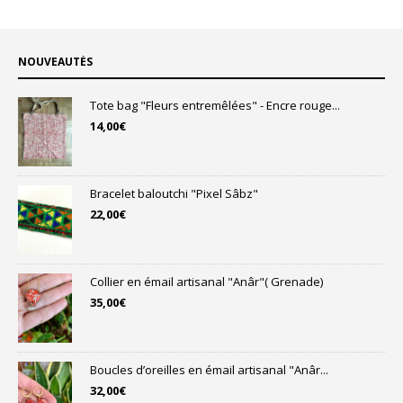
NOUVEAUTÉS
Tote bag "Fleurs entremêlées" - Encre rouge...
14,00
€
Bracelet baloutchi "Pixel Sâbz"
22,00
€
Collier en émail artisanal "Anâr"( Grenade)
35,00
€
Boucles d’oreilles en émail artisanal "Anâr...
32,00
€