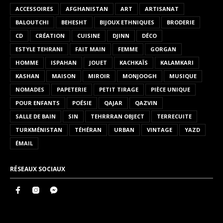
ACCESSOIRES
AFGHANISTAN
ART
ARTISANAT
BALOUTCHI
BEHESHT
BIJOUX ETHNIQUES
BRODERIE
CD
CRÉATION
CUISINE
DJINN
DÉCO
ESTYLE TEHRANI
FAIT MAIN
FEMME
GORGAN
HOMME
ISPAHAN
JOUET
KACHKAÏS
KALAMKARI
KASHAN
MAISON
MIROIR
MONJOOGH
MUSIQUE
NOMADES
PAPETERIE
PETIT TIRAGE
PIÈCE UNIQUE
POUR ENFANTS
POÉSIE
QAJAR
QAZVIN
SALLE DE BAIN
SIN
TEHRRRAN OBJECT
TERRECUITE
TURKMÉNISTAN
TÉHÉRAN
URBAN
VINTAGE
YAZD
ÉMAIL
RÉSEAUX SOCIAUX