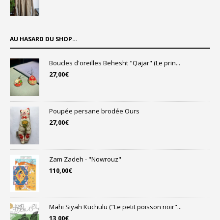
prix
prix
initial
actuel
était :
est :
25,00€.
19,00€.
AU HASARD DU SHOP…
Boucles d'oreilles Behesht "Qajar" (Le prin...
27,00
€
Poupée persane brodée Ours
27,00
€
Zam Zadeh - "Nowrouz"
110,00
€
Mahi Siyah Kuchulu ("Le petit poisson noir"...
13,00
€