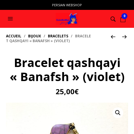
PERSIAN WEBSHOP
0
ACCUEIL
/
BIJOUX
/
BRACELETS
/ BRACELE
T QASHQAYI « BANAFSH » (VIOLET)
Bracelet qashqayi
« Banafsh » (violet)
25,00
€