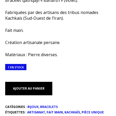
Bracelet qashqayi « Banafsh » (violet).
Fabriquées par des artisans des tribus nomades
Kachkaïs (Sud-Ouest de l’Iran).
Fait main.
Création artisanale persane.
Matériaux : Pierre diverses.
1 EN STOCK
AJOUTER AU PANIER
CATÉGORIES :
BIJOUX
,
BRACELETS
ÉTIQUETTES :
ARTISANAT
,
FAIT MAIN
,
KACHKAÏS
,
PIÈCE UNIQUE