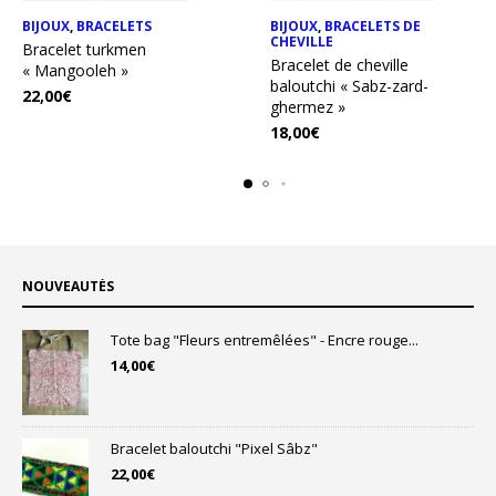
BIJOUX
,
BRACELETS
BIJOUX
,
BRACELETS DE
CHEVILLE
Bracelet turkmen
Bracelet de cheville
« Mangooleh »
baloutchi « Sabz-zard-
22,00
€
ghermez »
18,00
€
NOUVEAUTÉS
Tote bag "Fleurs entremêlées" - Encre rouge...
14,00
€
Bracelet baloutchi "Pixel Sâbz"
22,00
€