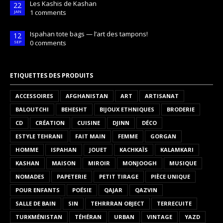
Les Kashis de Kashan
22
1 comments
JAN
Ispahan tote bags — l’art des tampons!
12
0 comments
SEP
ETIQUETTES DES PRODUITS
ACCESSOIRES
AFGHANISTAN
ART
ARTISANAT
BALOUTCHI
BEHESHT
BIJOUX ETHNIQUES
BRODERIE
CD
CRÉATION
CUISINE
DJINN
DÉCO
ESTYLE TEHRANI
FAIT MAIN
FEMME
GORGAN
HOMME
ISPAHAN
JOUET
KACHKAÏS
KALAMKARI
KASHAN
MAISON
MIROIR
MONJOOGH
MUSIQUE
NOMADES
PAPETERIE
PETIT TIRAGE
PIÈCE UNIQUE
POUR ENFANTS
POÉSIE
QAJAR
QAZVIN
SALLE DE BAIN
SIN
TEHRRRAN OBJECT
TERRECUITE
TURKMÉNISTAN
TÉHÉRAN
URBAN
VINTAGE
YAZD