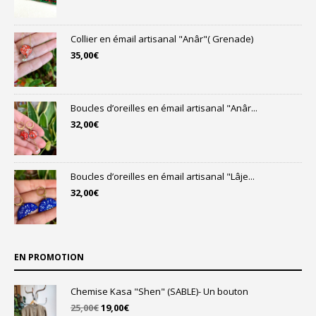
Collier en émail artisanal "Anâr"( Grenade)
35,00
€
Boucles d’oreilles en émail artisanal "Anâr...
32,00
€
Boucles d’oreilles en émail artisanal "Lâje...
32,00
€
EN PROMOTION
Chemise Kasa "Shen" (SABLE)- Un bouton
Le
Le
25,00
€
19,00
€