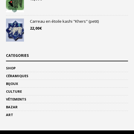
Carreau en étoile kashi "Khers" (petit)
22,00
€
CATEGORIES
SHOP
CÉRAMIQUES
BIJOUX
CULTURE
VÊTEMENTS
BAZAR
ART