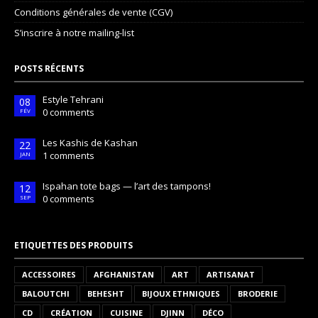
Conditions générales de vente (CGV)
S’inscrire à notre mailing-list
POSTS RÉCENTS
Estyle Tehrani
08
0 comments
FÉV
Les Kashis de Kashan
22
1 comments
JAN
Ispahan tote bags — l’art des tampons!
12
0 comments
SEP
ETIQUETTES DES PRODUITS
ACCESSOIRES
AFGHANISTAN
ART
ARTISANAT
BALOUTCHI
BEHESHT
BIJOUX ETHNIQUES
BRODERIE
CD
CRÉATION
CUISINE
DJINN
DÉCO