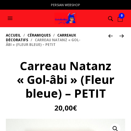
PERSIAN WEBSHOP
0
ACCUEIL
/
CÉRAMIQUES
/
CARREAUX
DÉCORATIFS
/ CARREAU NATANZ « GOL-
ÂBI » (FLEUR BLEUE) – PETIT
Carreau Natanz
« Gol-âbi » (Fleur
bleue) – PETIT
20,00
€