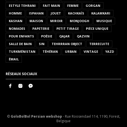
ESTYLE TEHRANI
FAIT MAIN
FEMME
GORGAN
HOMME
ISPAHAN
JOUET
KACHKAÏS
KALAMKARI
KASHAN
MAISON
MIROIR
MONJOOGH
MUSIQUE
NOMADES
PAPETERIE
PETIT TIRAGE
PIÈCE UNIQUE
POUR ENFANTS
POÉSIE
QAJAR
QAZVIN
SALLE DE BAIN
SIN
TEHRRRAN OBJECT
TERRECUITE
TURKMÉNISTAN
TÉHÉRAN
URBAN
VINTAGE
YAZD
ÉMAIL
RÉSEAUX SOCIAUX
©
GoloBolBol Persian webshop
- Rue Roosendael 114, 1190, Forest,
Belgique