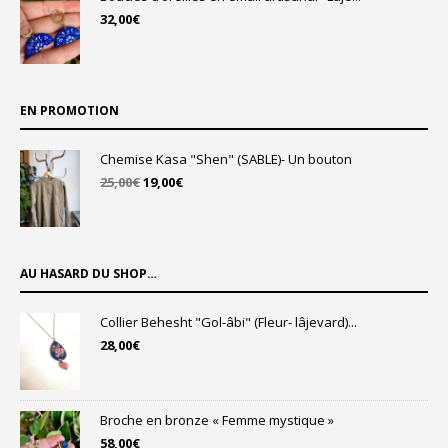
32,00
€
EN PROMOTION
Chemise Kasa "Shen" (SABLE)- Un bouton
Le
Le
25,00
€
19,00
€
prix
prix
initial
actuel
était :
est :
25,00€.
19,00€.
AU HASARD DU SHOP…
Collier Behesht "Gol-âbi" (Fleur- lâjevard)...
28,00
€
Broche en bronze « Femme mystique »
58,00
€