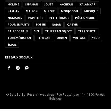
HOMME
ISPAHAN
JOUET
KACHKAÏS
KALAMKARI
KASHAN
MAISON
MIROIR
MONJOOGH
MUSIQUE
NOMADES
PAPETERIE
PETIT TIRAGE
PIÈCE UNIQUE
POUR ENFANTS
POÉSIE
QAJAR
QAZVIN
SALLE DE BAIN
SIN
TEHRRRAN OBJECT
TERRECUITE
TURKMÉNISTAN
TÉHÉRAN
URBAN
VINTAGE
YAZD
ÉMAIL
RÉSEAUX SOCIAUX
©
GoloBolBol Persian webshop
- Rue Roosendael 114, 1190, Forest,
Belgique