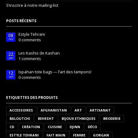
S’inscrire à notre mailing-list
POSTS RÉCENTS
Estyle Tehrani
08
0 comments
FÉV
Les Kashis de Kashan
22
1 comments
JAN
Ispahan tote bags — l’art des tampons!
12
0 comments
SEP
ETIQUETTES DES PRODUITS
ACCESSOIRES
AFGHANISTAN
ART
ARTISANAT
BALOUTCHI
BEHESHT
BIJOUX ETHNIQUES
BRODERIE
CD
CRÉATION
CUISINE
DJINN
DÉCO
ESTYLE TEHRANI
FAIT MAIN
FEMME
GORGAN