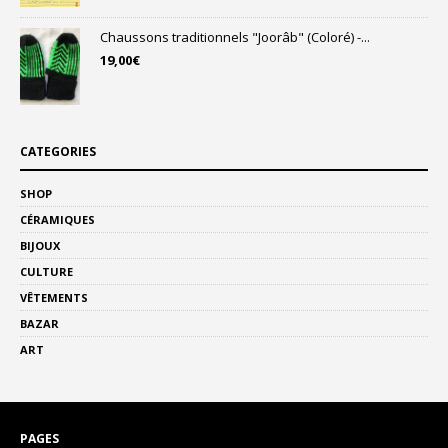
Chaussons traditionnels "Joorâb" (Coloré) -...
19,00
€
CATEGORIES
SHOP
CÉRAMIQUES
BIJOUX
CULTURE
VÊTEMENTS
BAZAR
ART
PAGES