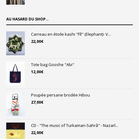
initial
actuel
était :
est :
25,00€.
19,00€.
AU HASARD DU SHOP…
Carreau en étoile kashi "Fîl" (Elephant)- V...
22,00
€
Tote bag Gooshe "Abi"
12,00
€
Poupée persane brodée Hibou
27,00
€
CD - "The music of Turkaman-Sahrâ" - Nazarl...
22,00
€