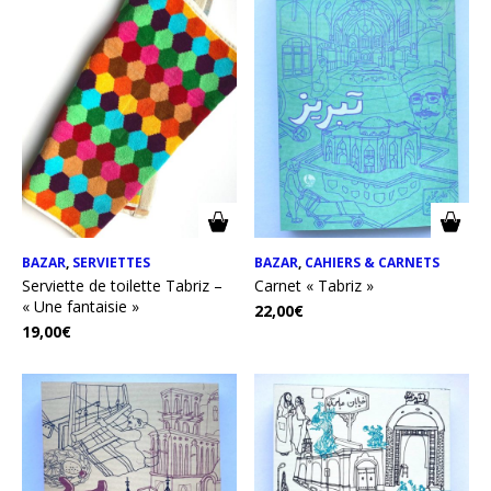
BAZAR
,
SERVIETTES
BAZAR
,
CAHIERS & CARNETS
Serviette de toilette Tabriz –
Carnet « Tabriz »
« Une fantaisie »
22,00
€
19,00
€