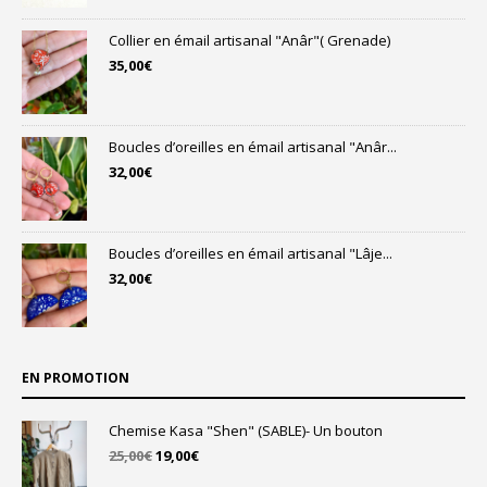
Collier en émail artisanal "Anâr"( Grenade)
35,00
€
Boucles d’oreilles en émail artisanal "Anâr...
32,00
€
Boucles d’oreilles en émail artisanal "Lâje...
32,00
€
EN PROMOTION
Chemise Kasa "Shen" (SABLE)- Un bouton
Le
Le
25,00
€
19,00
€
prix
prix