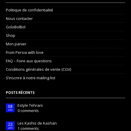
Politique de confidentialité
Nous contacter
GoloBolBol
Shop
Mon panier
From Persia with love
FAQ – Foire aux questions
Conditions générales de vente (CGV)
S’inscrire à notre mailing-list
POSTS RÉCENTS
Estyle Tehrani
08
0 comments
FÉV
Les Kashis de Kashan
22
1 comments
JAN