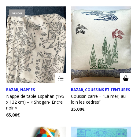
VENDU
BAZAR
,
NAPPES
BAZAR
,
COUSSINS ET TENTURES
Nappe de table Espahan (195
Coussin carré – “La mer, au
x 132 cm) – « Shogan- Encre
loin les cèdres”
noir »
35,00
€
65,00
€