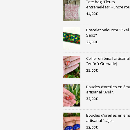
Tote bag "Fleurs
entremêlées" - Encre rou
14,00
€
Bracelet baloutchi "Pixel
Sâbz"
22,00
€
Collier en émail artisanal
"Anâr"( Grenade)
35,00
€
Boucles d’oreilles en éma
artisanal "Anâr...
32,00
€
Boucles d’oreilles en éma
artisanal "Lâje...
32,00
€