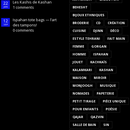
Les Kashis de Kashan
22
1 comments
JAN
BEHESHT
BIJOUX ETHNIQUES
Ispahan tote bags — l’art
12
BRODERIE
CD
CRÉATION
des tampons!
SEP
0 comments
CUISINE
DJINN
DÉCO
ESTYLE TEHRANI
FAIT MAIN
FEMME
GORGAN
HOMME
ISPAHAN
JOUET
KACHKAÏS
KALAMKARI
KASHAN
MAISON
MIROIR
MONJOOGH
MUSIQUE
NOMADES
PAPETERIE
PETIT TIRAGE
PIÈCE UNIQUE
POUR ENFANTS
POÉSIE
QAJAR
QAZVIN
SALLE DE BAIN
SIN