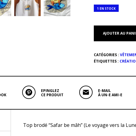
1 EN STOCK
AJOUTER AU PANI
CATÉGORIES :
VÊTEME
ÉTIQUETTES :
CRÉATI
EPINGLEZ
E-MAIL
OOK
CE PRODUIT
À UN-E AMI-E
Top brodé “Safar be mâh” (Le voyage vers la Lune