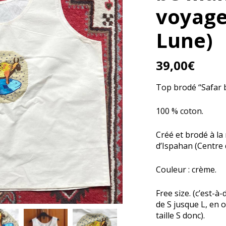
voyage
Lune)
39,00
€
Top brodé “Safar b
100 % coton.
Créé et brodé à la
d’Ispahan (Centre d
Couleur : crème.
Free size. (c’est-à-
de S jusque L, en 
taille S donc).