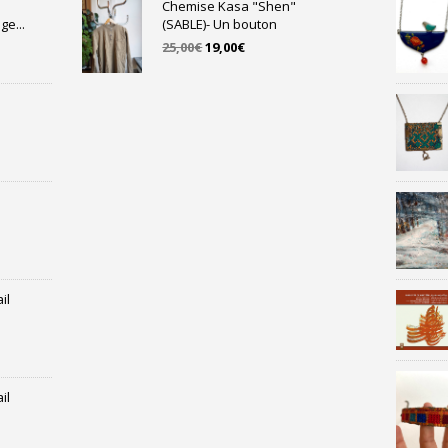
Chemise Kasa "Shen"
ge...
(SABLE)- Un bouton
Le
Le
25,00
€
19,00
€
prix
prix
initial
actuel
était :
est :
25,00€.
19,00€.
il
il