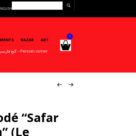
ENGLISH
0
EMENTS
BAZAR
ART
کنجِ فارسی – Persian corner
odé “Safar
” (Le