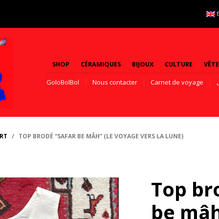
SHOP
CÉRAMIQUES
BIJOUX
CULTURE
VÊT
GoloBolBol
Nous contacter
Carnet de voyage
IRT
/ TOP BRODÉ “SAFAR BE MÂH” (LE VOYAGE VERS LA LUNE)
Top br
be mâh