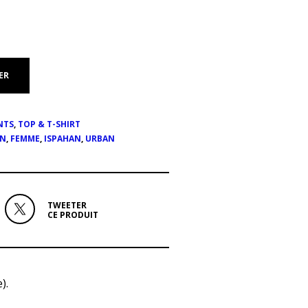
ER
NTS
,
TOP & T-SHIRT
ON
,
FEMME
,
ISPAHAN
,
URBAN
TWEETER
CE PRODUIT
).