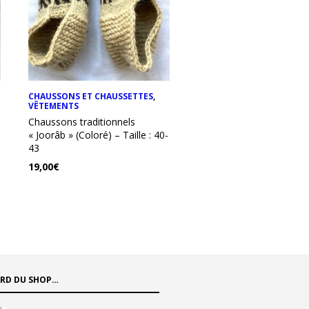
CHAUSSONS ET CHAUSSETTES
,
TOP & T-SHIRT
,
VÊTEMENT
VÊTEMENTS
Top pour femmes en lai
Chaussons traditionnels
“Baftani Anari” (Grenade)
« Joorâb » (Coloré) – Taille : 40-
37,00
€
43
19,00
€
ARD DU SHOP…