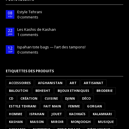
Estyle Tehrani
08
0 comments
FÉV
Les Kashis de Kashan
22
1 comments
JAN
Ispahan tote bags — l’art des tampons!
12
0 comments
SEP
ETIQUETTES DES PRODUITS
ACCESSOIRES
AFGHANISTAN
ART
ARTISANAT
BALOUTCHI
BEHESHT
BIJOUX ETHNIQUES
BRODERIE
CD
CRÉATION
CUISINE
DJINN
DÉCO
ESTYLE TEHRANI
FAIT MAIN
FEMME
GORGAN
HOMME
ISPAHAN
JOUET
KACHKAÏS
KALAMKARI
KASHAN
MAISON
MIROIR
MONJOOGH
MUSIQUE