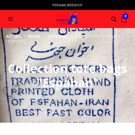
PERSIAN WEBSHOP
0
ACCUEIL
/
BAZAR
/
TOTE BAGS
/ COLLECTION TOTE BAGS
"ESPAHAN"
Collection tote bags
"Espahan"