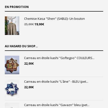
EN PROMOTION
Chemise Kasa "Shen" (SABLE)- Un bouton
Le
Le
25,00
€
19,00
€
prix
prix
initial
actuel
était :
est :
25,00€.
19,00€.
AU HASARD DU SHOP…
Carreau en étoile kashi "Goftegoo" COULEURS...
22,00
€
Carreau en étoile kashi "L'âne" - BLEU (pet...
22,00
€
Carreau en étoile kashi "Gavazn" bleu (pet...