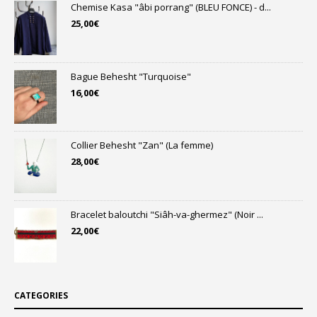
Chemise Kasa "âbi porrang" (BLEU FONCE) - d...
25,00
€
Bague Behesht "Turquoise"
16,00
€
Collier Behesht "Zan" (La femme)
28,00
€
Bracelet baloutchi "Siâh-va-ghermez" (Noir ...
22,00
€
CATEGORIES