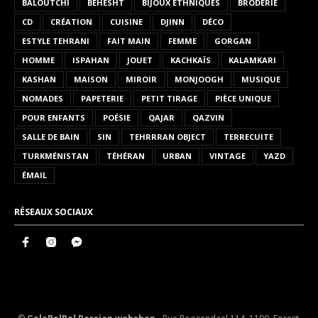
BALOUTCHI
BEHESHT
BIJOUX ETHNIQUES
BRODERIE
CD
CRÉATION
CUISINE
DJINN
DÉCO
ESTYLE TEHRANI
FAIT MAIN
FEMME
GORGAN
HOMME
ISPAHAN
JOUET
KACHKAÏS
KALAMKARI
KASHAN
MAISON
MIROIR
MONJOOGH
MUSIQUE
NOMADES
PAPETERIE
PETIT TIRAGE
PIÈCE UNIQUE
POUR ENFANTS
POÉSIE
QAJAR
QAZVIN
SALLE DE BAIN
SIN
TEHRRRAN OBJECT
TERRECUITE
TURKMÉNISTAN
TÉHÉRAN
URBAN
VINTAGE
YAZD
ÉMAIL
RÉSEAUX SOCIAUX