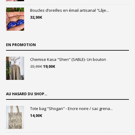
Boucles d’oreilles en émail artisanal "Lâje...
32,00
€
EN PROMOTION
Chemise Kasa "Shen" (SABLE)- Un bouton
Le
Le
25,00
€
19,00
€
prix
prix
initial
actuel
était :
est :
25,00€.
19,00€.
AU HASARD DU SHOP…
Tote bag "Shogan" - Encre noire / sac grena...
14,00
€