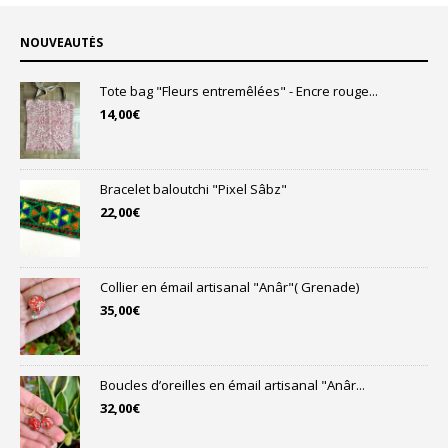
NOUVEAUTÉS
Tote bag "Fleurs entremêlées" - Encre rouge...
14,00
€
Bracelet baloutchi "Pixel Sâbz"
22,00
€
Collier en émail artisanal "Anâr"( Grenade)
35,00
€
Boucles d’oreilles en émail artisanal "Anâr...
32,00
€