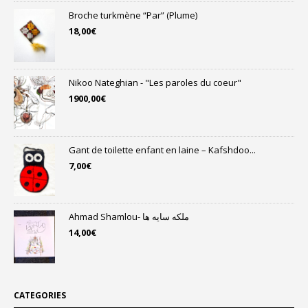
Broche turkmène “Par” (Plume)
18,00
€
Nikoo Nateghian - "Les paroles du coeur"
1900,00
€
Gant de toilette enfant en laine – Kafshdoo...
7,00
€
Ahmad Shamlou- ملکه سایه ها
14,00
€
CATEGORIES