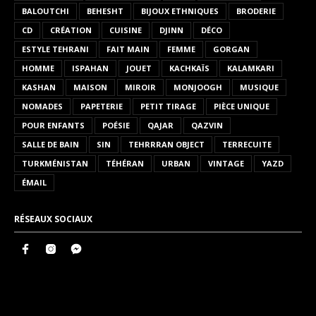
BALOUTCHI
BEHESHT
BIJOUX ETHNIQUES
BRODERIE
CD
CRÉATION
CUISINE
DJINN
DÉCO
ESTYLE TEHRANI
FAIT MAIN
FEMME
GORGAN
HOMME
ISPAHAN
JOUET
KACHKAÏS
KALAMKARI
KASHAN
MAISON
MIROIR
MONJOOGH
MUSIQUE
NOMADES
PAPETERIE
PETIT TIRAGE
PIÈCE UNIQUE
POUR ENFANTS
POÉSIE
QAJAR
QAZVIN
SALLE DE BAIN
SIN
TEHRRRAN OBJECT
TERRECUITE
TURKMÉNISTAN
TÉHÉRAN
URBAN
VINTAGE
YAZD
ÉMAIL
RÉSEAUX SOCIAUX