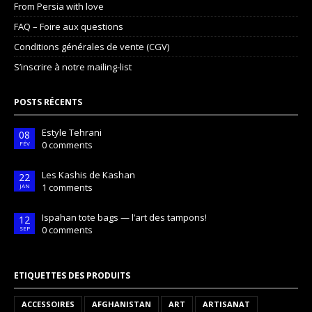
From Persia with love
FAQ – Foire aux questions
Conditions générales de vente (CGV)
S’inscrire à notre mailing-list
POSTS RÉCENTS
Estyle Tehrani
08
0 comments
FÉV
Les Kashis de Kashan
22
1 comments
JAN
Ispahan tote bags — l’art des tampons!
12
0 comments
SEP
ETIQUETTES DES PRODUITS
ACCESSOIRES
AFGHANISTAN
ART
ARTISANAT