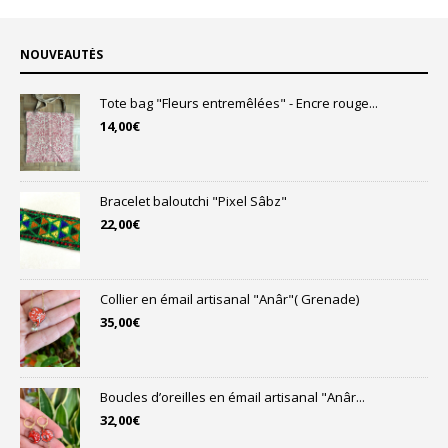
NOUVEAUTÉS
Tote bag "Fleurs entremêlées" - Encre rouge...
14,00
€
Bracelet baloutchi "Pixel Sâbz"
22,00
€
Collier en émail artisanal "Anâr"( Grenade)
35,00
€
Boucles d’oreilles en émail artisanal "Anâr...
32,00
€