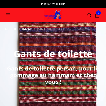
PERSIAN WEBSHOP
0
ACCUEIL
/
BAZAR
/ GANTS DE TOILETTE
Gants de toilette
Gants de toilette persan, pour le
gommage au hammam et chez
vous !