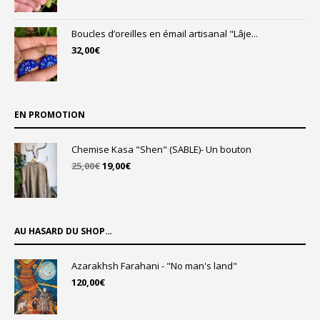
Boucles d’oreilles en émail artisanal "Lâje...
32,00
€
EN PROMOTION
Chemise Kasa "Shen" (SABLE)- Un bouton
Le
Le
25,00
€
19,00
€
prix
prix
initial
actuel
était :
est :
25,00€.
19,00€.
AU HASARD DU SHOP…
Azarakhsh Farahani - "No man's land"
120,00
€