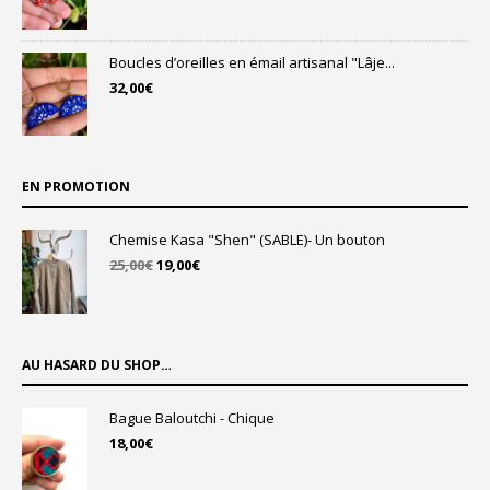
Boucles d’oreilles en émail artisanal "Lâje...
32,00
€
EN PROMOTION
Chemise Kasa "Shen" (SABLE)- Un bouton
Le
Le
25,00
€
19,00
€
prix
prix
initial
actuel
était :
est :
25,00€.
19,00€.
AU HASARD DU SHOP…
Bague Baloutchi - Chique
18,00
€