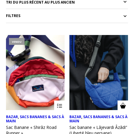
FILTRES
VENDU
BAZAR
,
SACS BANANES & SACS À
BAZAR
,
SACS BANANES & SACS À
MAIN
MAIN
Sac Banane « Shirâz Road
Sac banane « Lâjevardi Âzâdi”
Runner »
(Liberté bleu persane)