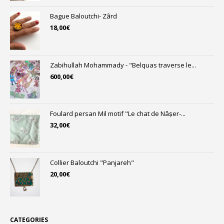
Bague Baloutchi- Zârd
18,00
€
Zabihullah Mohammady - "Belquas traverse le...
600,00
€
Foulard persan Mil motif "Le chat de Nâṣer-...
32,00
€
Collier Baloutchi "Panjareh"
20,00
€
CATEGORIES