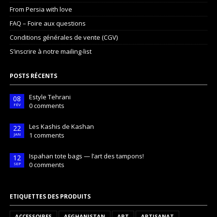
From Persia with love
FAQ – Foire aux questions
Conditions générales de vente (CGV)
S’inscrire à notre mailing-list
POSTS RÉCENTS
Estyle Tehrani
08
0 comments
FÉV
Les Kashis de Kashan
22
1 comments
JAN
Ispahan tote bags — l’art des tampons!
12
0 comments
SEP
ETIQUETTES DES PRODUITS
ACCESSOIRES
AFGHANISTAN
ART
ARTISANAT