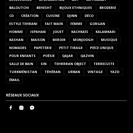
BALOUTCHI
BEHESHT
BIJOUX ETHNIQUES
BRODERIE
CD
CRÉATION
CUISINE
DJINN
DÉCO
ESTYLE TEHRANI
FAIT MAIN
FEMME
GORGAN
HOMME
ISPAHAN
JOUET
KACHKAÏS
KALAMKARI
KASHAN
MAISON
MIROIR
MONJOOGH
MUSIQUE
NOMADES
PAPETERIE
PETIT TIRAGE
PIÈCE UNIQUE
POUR ENFANTS
POÉSIE
QAJAR
QAZVIN
SALLE DE BAIN
SIN
TEHRRRAN OBJECT
TERRECUITE
TURKMÉNISTAN
TÉHÉRAN
URBAN
VINTAGE
YAZD
ÉMAIL
RÉSEAUX SOCIAUX