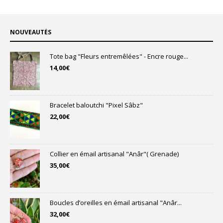
NOUVEAUTÉS
Tote bag "Fleurs entremêlées" - Encre rouge...
14,00
€
Bracelet baloutchi "Pixel Sâbz"
22,00
€
Collier en émail artisanal "Anâr"( Grenade)
35,00
€
Boucles d’oreilles en émail artisanal "Anâr...
32,00
€